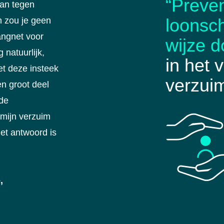
“Preven
aan tegen
loonsc
n zou je geen
angnet voor
wijze d
 natuurlijk,
in het
t deze insteek
verzuim
en groot deel
 de
mijn verzuim
et antwoord is
,