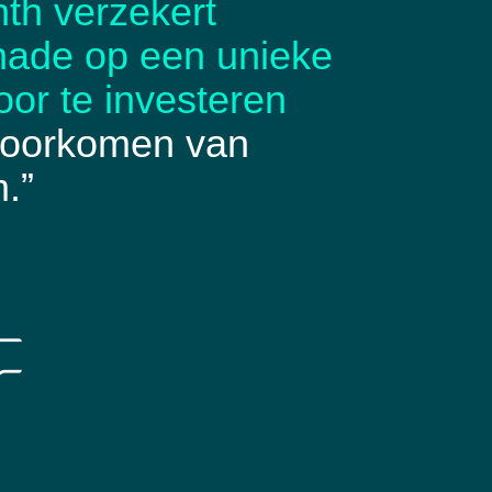
th verzekert
hade op een unieke
oor te investeren
 voorkomen van
.”