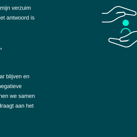
mijn verzuim
et antwoord is
,
r blijven en
negatieve
nnen we samen
draagt aan het