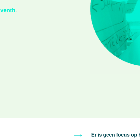
eventh
.
Er is geen focus op