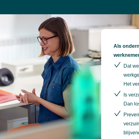
Als ondern
werknemers
Dat wer
werkge
Het ve
Is ver
Dan los
Preven
verzui
blijve