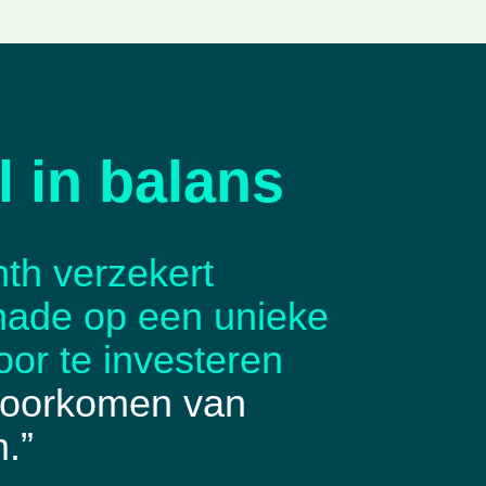
l in balans
th verzekert
hade op een unieke
oor te investeren
 voorkomen van
.”