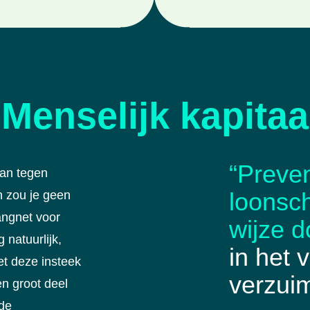
Menselijk kapitaa
“Preven
aan tegen
loonsc
n zou je geen
angnet voor
wijze d
 natuurlijk,
in het
t deze insteek
verzuim
en groot deel
 de